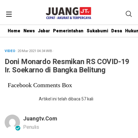
Home
News
Jabar
Pemerintahan
Sukabumi
Desa
Hukum
VIDEO
· 20 Mar 2021
04:34
WIB
·
Doni Monardo Resmikan RS COVID-19
Ir. Soekarno di Bangka Belitung
Facebook Comments Box
Artikel ini telah dibaca 57 kali
Juangtv.com
Penulis