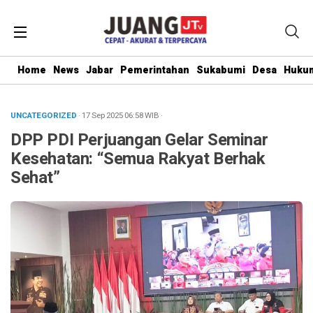
Home
News
Jabar
Pemerintahan
Sukabumi
Desa
Hukum
UNCATEGORIZED
· 17 Sep 2025
06:58
WIB
·
DPP PDI Perjuangan Gelar Seminar
Kesehatan: “Semua Rakyat Berhak
Sehat”