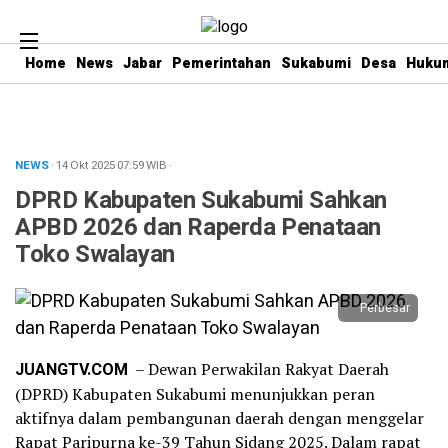
Home
News
Jabar
Pemerintahan
Sukabumi
Desa
Hukum
NEWS
· 14 Okt 2025
07:59
WIB
·
DPRD Kabupaten Sukabumi Sahkan
APBD 2026 dan Raperda Penataan
Toko Swalayan
Perbesar
JUANGTV.COM
– Dewan Perwakilan Rakyat Daerah
(DPRD) Kabupaten Sukabumi menunjukkan peran
aktifnya dalam pembangunan daerah dengan menggelar
Rapat Paripurna ke-39 Tahun Sidang 2025. Dalam rapat