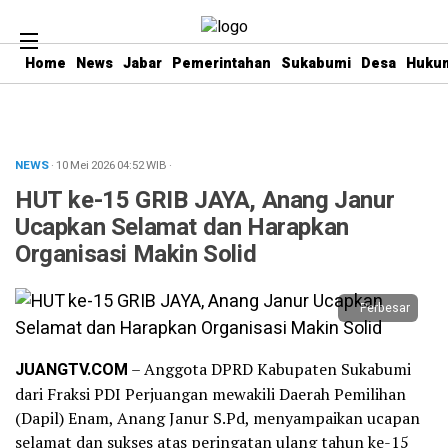
Home
News
Jabar
Pemerintahan
Sukabumi
Desa
Hukum
NEWS
· 10 Mei 2026
04:52
WIB
·
HUT ke-15 GRIB JAYA, Anang Janur
Ucapkan Selamat dan Harapkan
Organisasi Makin Solid
Perbesar
JUANGTV.COM
– Anggota DPRD Kabupaten Sukabumi
dari Fraksi PDI Perjuangan mewakili Daerah Pemilihan
(Dapil) Enam, Anang Janur S.Pd, menyampaikan ucapan
selamat dan sukses atas peringatan ulang tahun ke-15