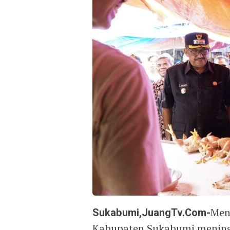
Sukabumi,JuangTv.Com-
Menj
Kabupaten Sukabumi mening