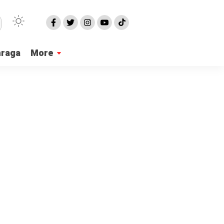
hraga
More