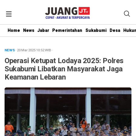
Home
News
Jabar
Pemerintahan
Sukabumi
Desa
Hukum
NEWS
· 20 Mar 2025
10:52
WIB
·
Operasi Ketupat Lodaya 2025: Polres
Sukabumi Libatkan Masyarakat Jaga
Keamanan Lebaran