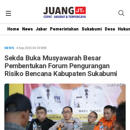
Home
News
Jabar
Pemerintahan
Sukabumi
Desa
Hukum
NEWS
· 4 Sep 2025
04:33
WIB
·
Sekda Buka Musyawarah Besar
Pembentukan Forum Pengurangan
Risiko Bencana Kabupaten Sukabumi