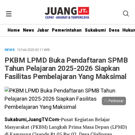
Home
News
Jabar
Pemerintahan
Sukabumi
Desa
Hukum
NEWS
· 15 Feb 2025
02:11
WIB
·
PKBM LPMD Buka Pendaftaran SPMB
Tahun Pelajaran 2025-2026 Siapkan
Fasilitas Pembelajaran Yang Maksimal
Perbesar
Sukabumi,JuangTV.Com-
Pusat Kegiatan Belajar
Masyarakat (PKBM) Langkah Prima Masa Depan (LPMD)
di Kampung Cisande Rt 05 Rw 02, Desa Cijalingan,