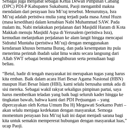
Sebagai juga menjabat sebagai Ketua Dewan Pimpinan Cabang
(DPC) PDI-P Kabupaten Sukabumi, Paoji mengambil makna
mendalam dari perayaan Isra Mi’raj tersebut. Menurutnya, Isra
Mi’raj adalah peristiwa mulia yang terjadi pada masa Amul Huzn
(masa kesedihan) dalam kenabian Nabi Muhammad SAW. Pada
malam itu, Nabi melakukan perjalanan dari Masjidil Haram di Kota
Makkah menuju Masjidil Aqsa di Yerusalem (peristiwa Isra),
kemudian melanjutkan perjalanan ke alam langit hingga mencapai
Sidratul Muntaha (peristiwa Mi’raj) dengan menggunakan
kendaraan khusus bernama Buraq, dan pada kesempatan itu pula
menerima perintah ibadah salat lima waktu secara langsung dari
Allah SWT sebagai bentuk penghiburan serta pemuliaan bagi
beliau.
“Betul, hadir di tengah masyarakat ini merupakan tugas yang harus
kita emban. Baik dalam acara Hari Besar Agama Nasional (HBN)
maupun Hari Besar Islam (HBI), kami selalu berusaha untuk ada di
sisi mereka. Sebagai wakil rakyat sekaligus pimpinan partai, saya
harus memberikan teladan yang baik bagi seluruh kader hingga ke
tingkatan bawah, bahwa kami dari PDI Perjuangan – yang
dipercayakan oleh Ketua Umum Ibu Hj Megawati Soekarno Putri –
akan selalu menjaga kedekatan dengan masyarakat. Semoga
momentum perayaan Isra Mi’raj kali ini dapat menjadi sarana bagi
kita untuk semakin mempererat hubungan dengan masyarakat luas,”
ucap Paoji.