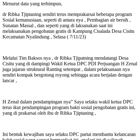
Menurut data yang terhimpun,
dr Ribka Tjiptaning sendiri terus memprakarsai beberapa program
Sosial kemanusiaan, seperti di antara nya , Pembagian air bersih ,
Sunatan Massal , dan seperti yang di laksanakan saat ini
melaksanakan pengobatan gratis di Kampung Cisalada Desa Cisitu
Kecamatan Nyalindung , Selasa ( 7/11/23)
Melalui Tim Baksos nya , dr Ribka Tjipatning mendatangi Desa
Cisitu yang di dampingi Wakil Ketua DPC PDI Perjuangan H Zenal
juga jajaran struktural Ranting setempat , dalam pelaksanaan nya
sendiri kompak bergotong royong sehingga acara berjalan dengan
lancar ,
H Zenal dalam pendampingan nya” Saya selaku wakil ketua DPC
terus ikut pendampingan program bakti sosial pengobatan gratis ini,
yang di prakarsai oleh ibu dr Ribka Tjiptaning ,
Ini bentuk kewajiban saya selaku DPC partai membantu kelancaran
bakti sosial yang sangat bermanfaat ini, apalagi ini di wilayah