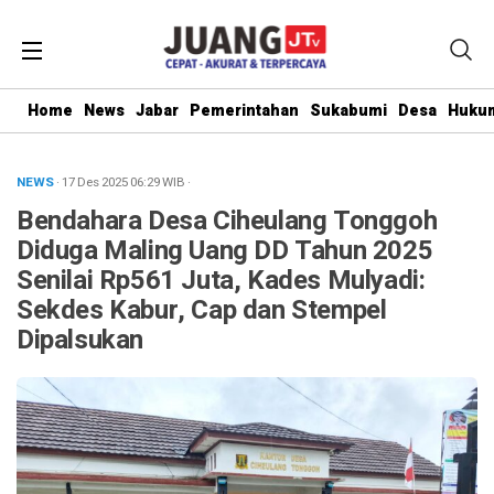
Home
News
Jabar
Pemerintahan
Sukabumi
Desa
Hukum
NEWS
· 17 Des 2025
06:29
WIB
·
Bendahara Desa Ciheulang Tonggoh
Diduga Maling Uang DD Tahun 2025
Senilai Rp561 Juta, Kades Mulyadi:
Sekdes Kabur, Cap dan Stempel
Dipalsukan