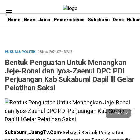
Home
News
Jabar
Pemerintahan
Sukabumi
Desa
Hukum
HUKUM & POLITIK
· 18 Nov 2024
07:43
WIB
·
Bentuk Penguatan Untuk Menangkan
Jeje-Ronal dan Iyos-Zaenul DPC PDI
Perjuangan Kab Sukabumi Dapil lll Gelar
Pelatihan Saksi
Perbesar
Sukabumi,JuangTv.Com-
Sebagai Bentuk Penguatan