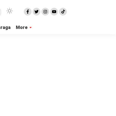
hraga
More