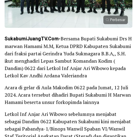
Perbesar
SukabumiJuangTV.Com-
Bersama Bupati Sukabumi Drs H
marwan Hamami M.M, Ketua DPRD Kabupaten Sukabumi
dari fraksi partai Gerindra Yuda Sukmagara B.B.A,, S.H.
ikut menghadiri Lepas Sambut Komandan Kodim (
Dandim) 0622 dari Letkol Inf Anjar Ari Wibowo kepada
Letkol Kav Andhi Ardana Valeriandra
Acara di gelar di Aula Makodim 0622 pada Jumat, 12 Juli
2024. Acara tersebut dihadiri Bupati Sukabumi H Marwan
Hamami beserta unsur forkopimda lainnya
Letkol Inf Anjar Ari Wibowo sebelumnya menjabat
sebagai Dandim 0622 Kabupaten Sukabumi kini menjabat
sebagai Pabandya-1/Binops Wanwil Spaban VI/Wanwil
Staf Teritorial Angkatan Darat (Sterad) dan digantikan