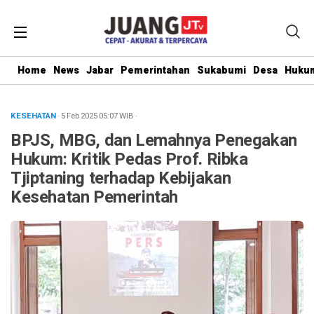
Home
News
Jabar
Pemerintahan
Sukabumi
Desa
Hukum
KESEHATAN
· 5 Feb 2025
05:07
WIB
·
BPJS, MBG, dan Lemahnya Penegakan
Hukum: Kritik Pedas Prof. Ribka
Tjiptaning terhadap Kebijakan
Kesehatan Pemerintah