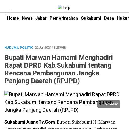
Home
News
Jabar
Pemerintahan
Sukabumi
Desa
Hukum
HUKUM & POLITIK
· 22 Jul 2024
11:25
WIB
·
Bupati Marwan Hamami Menghadiri
Rapat DPRD Kab.Sukabumi tentang
Rencana Pembangunan Jangka
Panjang Daerah (RPJPD)
Perbesar
SukabumiJuangTv.Com-
Bupati Sukabumi H. Marwan