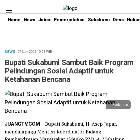
Home
News
Jabar
Pemerintahan
Sukabumi
Desa
Hukum
NEWS
· 27 Nov 2025
10:28
WIB
·
Bupati Sukabumi Sambut Baik Program
Pelindungan Sosial Adaptif untuk
Ketahanan Bencana
Perbesar
JUANGTV.COM
– Bupati Sukabumi, H. Asep Japar,
mendampingi Menteri Koordinator Bidang
Pemberdayaan Masyarakat (Menko PM), A. Muhaimin