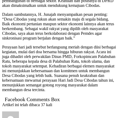
pembangunan di berbagai sektor. Keahlian dan posisinya di DPRD
akan dimaksimalkan untuk mendukung kemajuan Cibodas.
Dalam sambutannya, H. Junajah menyampaikan pesan penting:
“Desa Cibodas yang rukun akan semakin maju di segala bidang.
Baik ekonomi pertanian maupun sektor ekonomi lainnya akan terus
berkembang. Sebagai wakil rakyat yang dipilih oleh masyarakat
Cibodas, saya akan terus berkolaborasi dengan Pemdes agar
sinkronisasi program berjalan dengan baik.”
Perayaan hari jadi tersebut berlangsung meriah dengan diisi berbagai
kegiatan, mulai dari doa bersama hingga hiburan rakyat. Acara ini
juga dihadiri oleh perwakilan Dinas PMD, Forkopimcam Palabuhan
Ratu, beberapa kepala desa di Palabuhan Ratu, tokoh ulama, dan
tokoh masyarakat setempat. Kehadiran berbagai elemen masyarakat
ini menunjukkan kebersamaan dan komitmen untuk membangun
Desa Cibodas yang lebih baik. Suasana penuh keakraban dan
kebersamaan mewarnai perayaan Hari Jadi Desa Cibodas tahun ini,
menunjukkan semangat gotong royong masyarakat dalam
membangun desa tercinta.
Facebook Comments Box
Artikel ini telah dibaca 37 kali