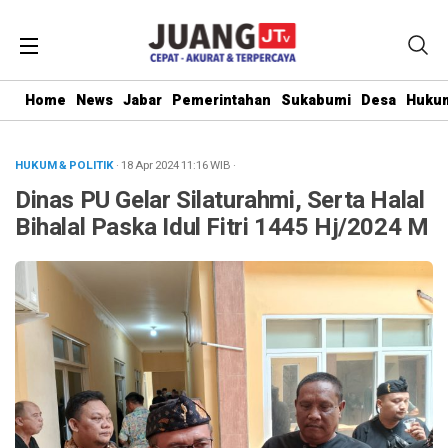
Home
News
Jabar
Pemerintahan
Sukabumi
Desa
Hukum
HUKUM & POLITIK
· 18 Apr 2024
11:16
WIB
·
Dinas PU Gelar Silaturahmi, Serta Halal
Bihalal Paska Idul Fitri 1445 Hj/2024 M