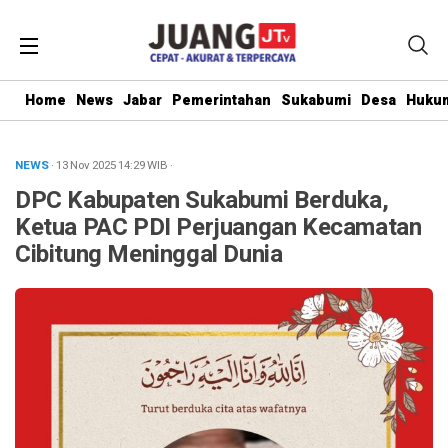
Home
News
Jabar
Pemerintahan
Sukabumi
Desa
Hukum
NEWS
· 13 Nov 2025
14:29
WIB
·
DPC Kabupaten Sukabumi Berduka,
Ketua PAC PDI Perjuangan Kecamatan
Cibitung Meninggal Dunia