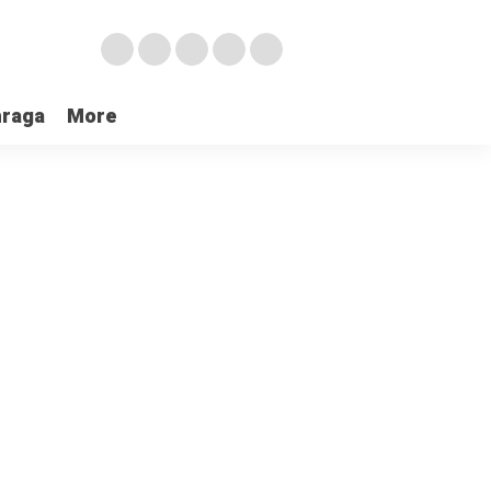
hraga
More