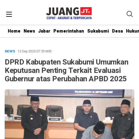
Home
News
Jabar
Pemerintahan
Sukabumi
Desa
Hukum
NEWS
· 12 Sep 2025
07:35
WIB
·
DPRD Kabupaten Sukabumi Umumkan
Keputusan Penting Terkait Evaluasi
Gubernur atas Perubahan APBD 2025