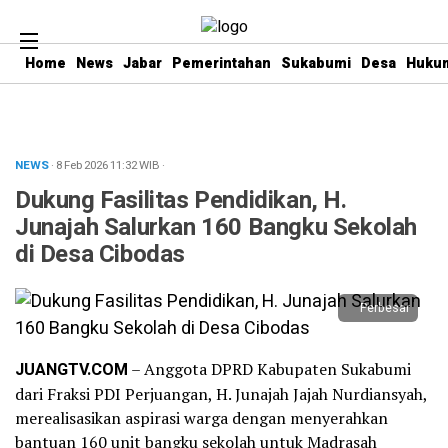
Home
News
Jabar
Pemerintahan
Sukabumi
Desa
Hukum
NEWS
· 8 Feb 2026
11:32
WIB
·
Dukung Fasilitas Pendidikan, H.
Junajah Salurkan 160 Bangku Sekolah
di Desa Cibodas
Perbesar
JUANGTV.COM
– Anggota DPRD Kabupaten Sukabumi
dari Fraksi PDI Perjuangan, H. Junajah Jajah Nurdiansyah,
merealisasikan aspirasi warga dengan menyerahkan
bantuan 160 unit bangku sekolah untuk Madrasah