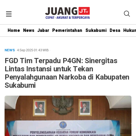
Home
News
Jabar
Pemerintahan
Sukabumi
Desa
Hukum
NEWS
· 4 Sep 2025
01:43
WIB
·
FGD Tim Terpadu P4GN: Sinergitas
Lintas Instansi untuk Tekan
Penyalahgunaan Narkoba di Kabupaten
Sukabumi