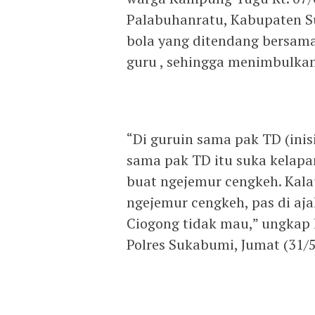
Palabuhanratu, Kabupaten Su
bola yang ditendang bersam
guru , sehingga menimbulka
“Di guruin sama pak TD (inisi
sama pak TD itu suka kelapa
buat ngejemur cengkeh. Kalau
ngejemur cengkeh, pas di aja
Ciogong tidak mau,” ungkap k
Polres Sukabumi, Jumat (31/5