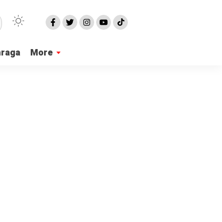
hraga
More