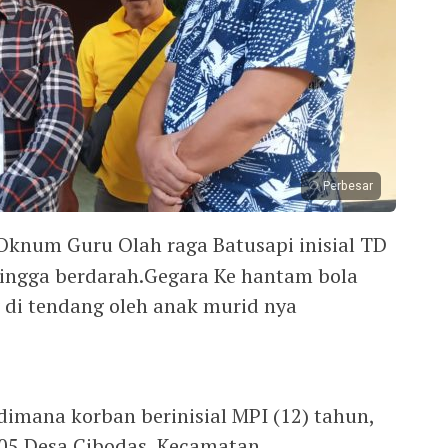
Perbesar
Oknum Guru Olah raga Batusapi inisial TD
hingga berdarah.Gegara Ke hantam bola
g di tendang oleh anak murid nya
dimana korban berinisial MPI (12) tahun,
05 Desa Cibodas, Kecamatan