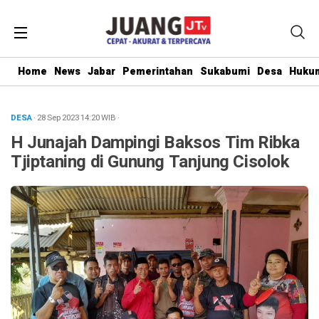
Home
News
Jabar
Pemerintahan
Sukabumi
Desa
Hukum
DESA
· 28 Sep 2023
14:20
WIB
·
H Junajah Dampingi Baksos Tim Ribka
Tjiptaning di Gunung Tanjung Cisolok