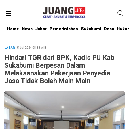
Home
News
Jabar
Pemerintahan
Sukabumi
Desa
Hukum
JABAR
· 5 Jul 2024
08:33
WIB
·
Hindari TGR dari BPK, Kadis PU Kab
Sukabumi Berpesan Dalam
Melaksanakan Pekerjaan Penyedia
Jasa Tidak Boleh Main Main