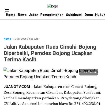
Home
News
Jabar
Pemerintahan
Sukabumi
Desa
Hukum
NEWS
· 10 Jul 2025
04:26
WIB
·
Jalan Kabupaten Ruas Cimahi-Bojong
Diperbaiki, Pemdes Bojong Ucapkan
Terima Kasih
Perbesar
JUANGTV.COM
– Jalan Kabupaten ruas Cimahi-Bojong,
Desa Bojong, Kecamatan Cikembar, Kabupaten Sukabumi,
kembali mendapatkan perbaikan. Proyek yang dikerjakan
CV Aditiya Sanubari ini menelan biaya Rp 351.492.238,01