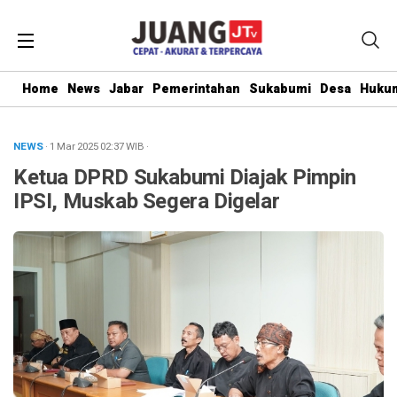
Home
News
Jabar
Pemerintahan
Sukabumi
Desa
Hukum
NEWS
· 1 Mar 2025
02:37
WIB
·
Ketua DPRD Sukabumi Diajak Pimpin
IPSI, Muskab Segera Digelar