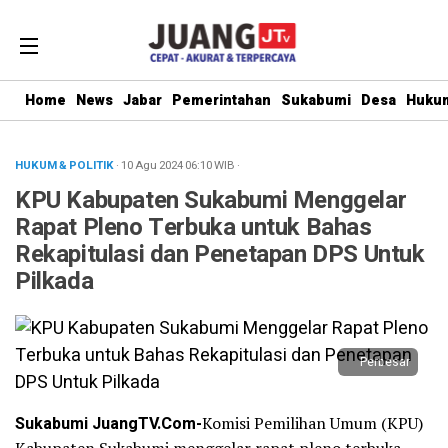
Home
News
Jabar
Pemerintahan
Sukabumi
Desa
Hukum
HUKUM & POLITIK
· 10 Agu 2024
06:10
WIB
·
KPU Kabupaten Sukabumi Menggelar
Rapat Pleno Terbuka untuk Bahas
Rekapitulasi dan Penetapan DPS Untuk
Pilkada
Perbesar
Sukabumi JuangTV.Com-
Komisi Pemilihan Umum (KPU)