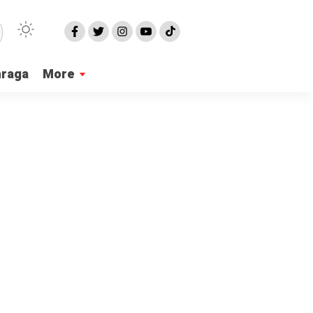
hraga
More