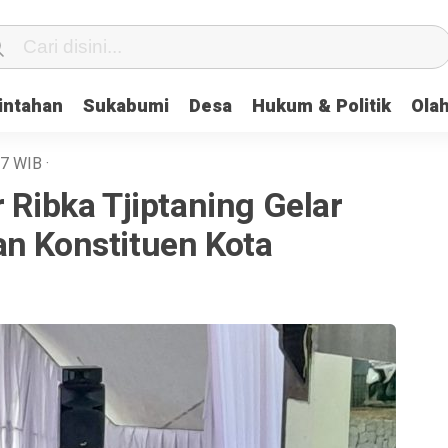
intahan
Sukabumi
Desa
Hukum & Politik
Ola
37
WIB
·
r Ribka Tjiptaning Gelar
an Konstituen Kota