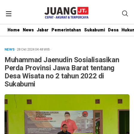
Home
News
Jabar
Pemerintahan
Sukabumi
Desa
Hukum
NEWS
· 28 Okt 2024
04:48
WIB
·
Muhammad Jaenudin Sosialisasikan
Perda Provinsi Jawa Barat tentang
Desa Wisata no 2 tahun 2022 di
Sukabumi