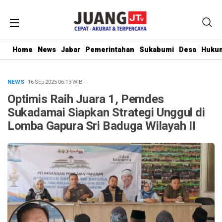
Home
News
Jabar
Pemerintahan
Sukabumi
Desa
Hukum
NEWS
· 16 Sep 2025
06:13
WIB
·
Optimis Raih Juara 1, Pemdes
Sukadamai Siapkan Strategi Unggul di
Lomba Gapura Sri Baduga Wilayah II