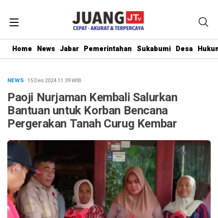
Home
News
Jabar
Pemerintahan
Sukabumi
Desa
Hukum
NEWS
· 15 Des 2024
11:39
WIB
·
Paoji Nurjaman Kembali Salurkan
Bantuan untuk Korban Bencana
Pergerakan Tanah Curug Kembar