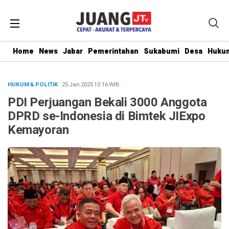
Home
News
Jabar
Pemerintahan
Sukabumi
Desa
Hukum
HUKUM & POLITIK
· 25 Jan 2025
10:16
WIB
·
PDI Perjuangan Bekali 3000 Anggota
DPRD se-Indonesia di Bimtek JIExpo
Kemayoran