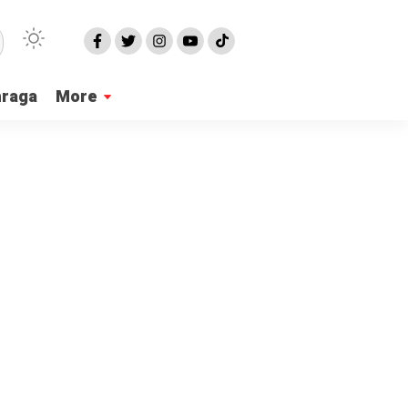
hraga
More