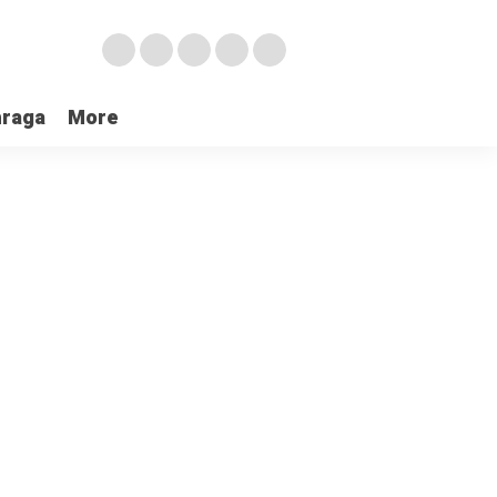
hraga
More