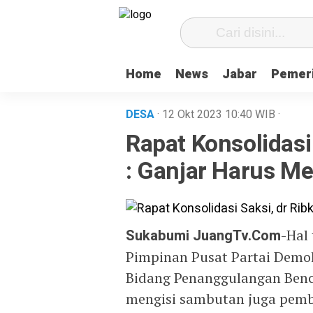
Home
News
Jabar
Pemer
DESA
· 12 Okt 2023
10:40
WIB
·
Rapat Konsolidasi 
: Ganjar Harus M
Sukabumi JuangTv.Com
-Hal
Pimpinan Pusat Partai Demok
Bidang Penanggulangan Benca
mengisi sambutan juga pembe