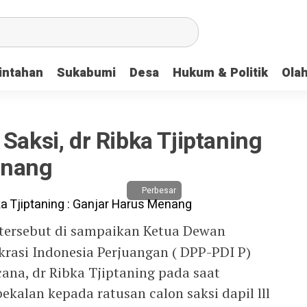
intahan
Sukabumi
Desa
Hukum & Politik
Ola
Saksi, dr Ribka Tjiptaning
enang
Perbesar
 tersebut di sampaikan Ketua Dewan
rasi Indonesia Perjuangan ( DPP-PDI P)
na, dr Ribka Tjiptaning pada saat
kalan kepada ratusan calon saksi dapil lll