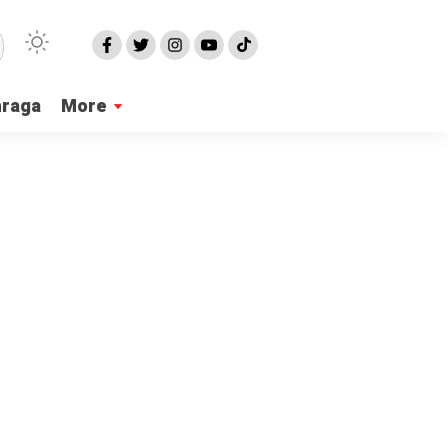
hraga
More