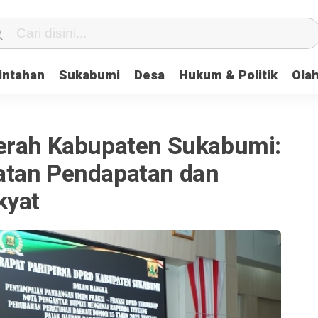
intahan
Sukabumi
Desa
Hukum & Politik
Ola
erah Kabupaten Sukabumi:
atan Pendapatan dan
kyat