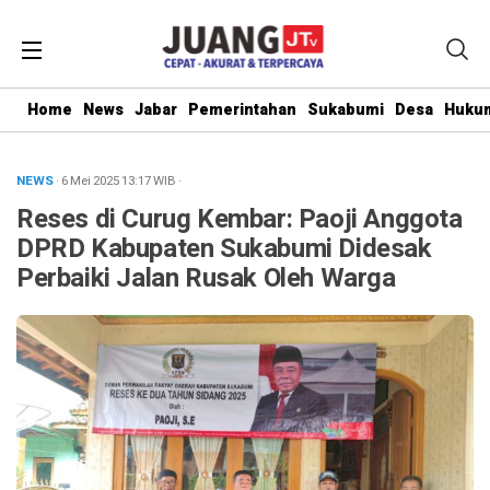
Home
News
Jabar
Pemerintahan
Sukabumi
Desa
Hukum
NEWS
· 6 Mei 2025
13:17
WIB
·
Reses di Curug Kembar: Paoji Anggota
DPRD Kabupaten Sukabumi Didesak
Perbaiki Jalan Rusak Oleh Warga