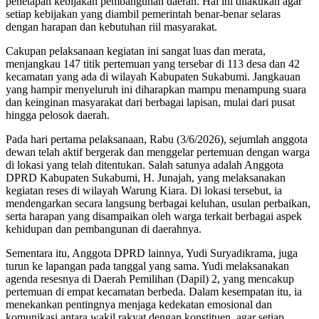
penetapan kebijakan pembangunan daerah. Hal ini dilakukan agar
setiap kebijakan yang diambil pemerintah benar-benar selaras
dengan harapan dan kebutuhan riil masyarakat.
Cakupan pelaksanaan kegiatan ini sangat luas dan merata,
menjangkau 147 titik pertemuan yang tersebar di 113 desa dan 42
kecamatan yang ada di wilayah Kabupaten Sukabumi. Jangkauan
yang hampir menyeluruh ini diharapkan mampu menampung suara
dan keinginan masyarakat dari berbagai lapisan, mulai dari pusat
hingga pelosok daerah.
Pada hari pertama pelaksanaan, Rabu (3/6/2026), sejumlah anggota
dewan telah aktif bergerak dan menggelar pertemuan dengan warga
di lokasi yang telah ditentukan. Salah satunya adalah Anggota
DPRD Kabupaten Sukabumi, H. Junajah, yang melaksanakan
kegiatan reses di wilayah Warung Kiara. Di lokasi tersebut, ia
mendengarkan secara langsung berbagai keluhan, usulan perbaikan,
serta harapan yang disampaikan oleh warga terkait berbagai aspek
kehidupan dan pembangunan di daerahnya.
Sementara itu, Anggota DPRD lainnya, Yudi Suryadikrama, juga
turun ke lapangan pada tanggal yang sama. Yudi melaksanakan
agenda resesnya di Daerah Pemilihan (Dapil) 2, yang mencakup
pertemuan di empat kecamatan berbeda. Dalam kesempatan itu, ia
menekankan pentingnya menjaga kedekatan emosional dan
komunikasi antara wakil rakyat dengan konstituen, agar setiap