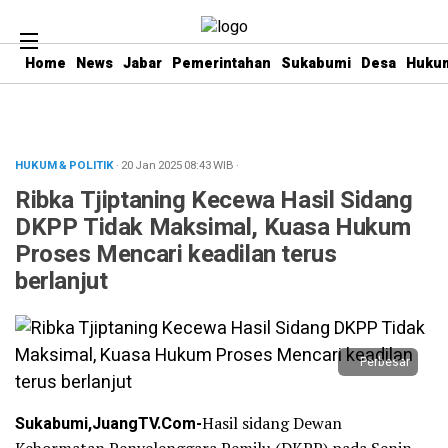
Home
News
Jabar
Pemerintahan
Sukabumi
Desa
Hukum
HUKUM & POLITIK
· 20 Jan 2025
08:43
WIB
·
Ribka Tjiptaning Kecewa Hasil Sidang
DKPP Tidak Maksimal, Kuasa Hukum
Proses Mencari keadilan terus
berlanjut
Perbesar
Sukabumi,JuangTV.Com-
Hasil sidang Dewan