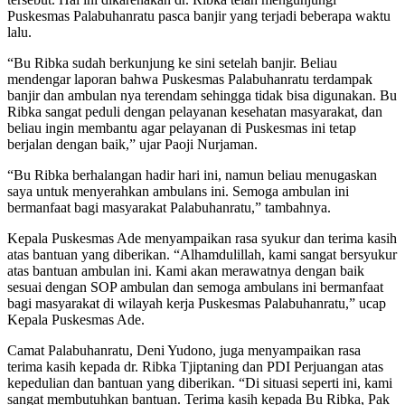
Puskesmas Palabuhanratu pasca banjir yang terjadi beberapa waktu
lalu.
“Bu Ribka sudah berkunjung ke sini setelah banjir. Beliau
mendengar laporan bahwa Puskesmas Palabuhanratu terdampak
banjir dan ambulan nya terendam sehingga tidak bisa digunakan. Bu
Ribka sangat peduli dengan pelayanan kesehatan masyarakat, dan
beliau ingin membantu agar pelayanan di Puskesmas ini tetap
berjalan dengan baik,” ujar Paoji Nurjaman.
“Bu Ribka berhalangan hadir hari ini, namun beliau menugaskan
saya untuk menyerahkan ambulans ini. Semoga ambulan ini
bermanfaat bagi masyarakat Palabuhanratu,” tambahnya.
Kepala Puskesmas Ade menyampaikan rasa syukur dan terima kasih
atas bantuan yang diberikan. “Alhamdulillah, kami sangat bersyukur
atas bantuan ambulan ini. Kami akan merawatnya dengan baik
sesuai dengan SOP ambulan dan semoga ambulans ini bermanfaat
bagi masyarakat di wilayah kerja Puskesmas Palabuhanratu,” ucap
Kepala Puskesmas Ade.
Camat Palabuhanratu, Deni Yudono, juga menyampaikan rasa
terima kasih kepada dr. Ribka Tjiptaning dan PDI Perjuangan atas
kepedulian dan bantuan yang diberikan. “Di situasi seperti ini, kami
sangat membutuhkan bantuan. Terima kasih kepada Bu Ribka, Pak