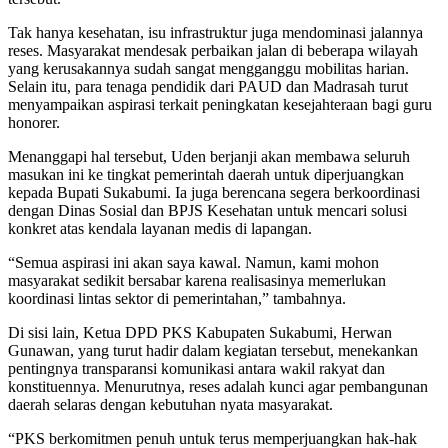
Tak hanya kesehatan, isu infrastruktur juga mendominasi jalannya
reses. Masyarakat mendesak perbaikan jalan di beberapa wilayah
yang kerusakannya sudah sangat mengganggu mobilitas harian.
Selain itu, para tenaga pendidik dari PAUD dan Madrasah turut
menyampaikan aspirasi terkait peningkatan kesejahteraan bagi guru
honorer.
Menanggapi hal tersebut, Uden berjanji akan membawa seluruh
masukan ini ke tingkat pemerintah daerah untuk diperjuangkan
kepada Bupati Sukabumi. Ia juga berencana segera berkoordinasi
dengan Dinas Sosial dan BPJS Kesehatan untuk mencari solusi
konkret atas kendala layanan medis di lapangan.
“Semua aspirasi ini akan saya kawal. Namun, kami mohon
masyarakat sedikit bersabar karena realisasinya memerlukan
koordinasi lintas sektor di pemerintahan,” tambahnya.
Di sisi lain, Ketua DPD PKS Kabupaten Sukabumi, Herwan
Gunawan, yang turut hadir dalam kegiatan tersebut, menekankan
pentingnya transparansi komunikasi antara wakil rakyat dan
konstituennya. Menurutnya, reses adalah kunci agar pembangunan
daerah selaras dengan kebutuhan nyata masyarakat.
“PKS berkomitmen penuh untuk terus memperjuangkan hak-hak