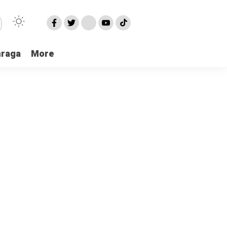
hraga
More