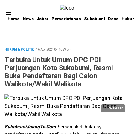
Home
News
Jabar
Pemerintahan
Sukabumi
Desa
Hukum
HUKUM & POLITIK
· 16 Apr 2024
04:10
WIB
·
Terbuka Untuk Umum DPC PDI
Perjuangan Kota Sukabumi, Resmi
Buka Pendaftaran Bagi Calon
Walikota/Wakil Walikota
Perbesar
SukabumiJuangTv.Com-
Semenjak di buka nya