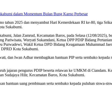
Perbesar
o tahun 2025 dan menyambut Hari Kemerdekaan RI ke-80, tiga Srika
Kota Sukabumi.
abumi, Jalan Zamrud, Kecamatan Baros, pada Selasa (12/08/2025), be
ng Pariwisata, Wuryati Sukamdani, Ketua DPP PDIP Bidang Pertanian
 Ineu Purwadewi, Wakil Ketua DPD Bidang Keagamaan Muhammad Jae
ksi DPRD Kota Sukabumi.
tuwati, dan Iwan Adhar membagikan bantuan PIP serta sembako kepada
ruh jajaran pengurus PDIP beserta relawan ke UMKM di Ciandam. Ke
an Sudajaya Hilir, Kecamatan Baros, Kota Sukabumi.
n bantuan uang pembinaan serta sembako kepada puluhan siswa-siswi