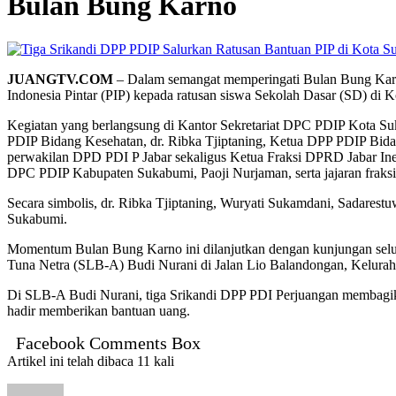
Bulan Bung Karno
JUANGTV.COM
– Dalam semangat memperingati Bulan Bung Karn
Indonesia Pintar (PIP) kepada ratusan siswa Sekolah Dasar (SD) di 
Kegiatan yang berlangsung di Kantor Sekretariat DPC PDIP Kota Suk
PDIP Bidang Kesehatan, dr. Ribka Tjiptaning, Ketua DPP PDIP Bida
perwakilan DPD PDI P Jabar sekaligus Ketua Fraksi DPRD Jabar
DPC PDIP Kabupaten Sukabumi, Paoji Nurjaman, serta jajaran fra
Secara simbolis, dr. Ribka Tjiptaning, Wuryati Sukamdani, Sadares
Sukabumi.
Momentum Bulan Bung Karno ini dilanjutkan dengan kunjungan selu
Tuna Netra (SLB-A) Budi Nurani di Jalan Lio Balandongan, Kelurah
Di SLB-A Budi Nurani, tiga Srikandi DPP PDI Perjuangan membagika
hadir memberikan bantuan uang.
Facebook Comments Box
Artikel ini telah dibaca 11 kali