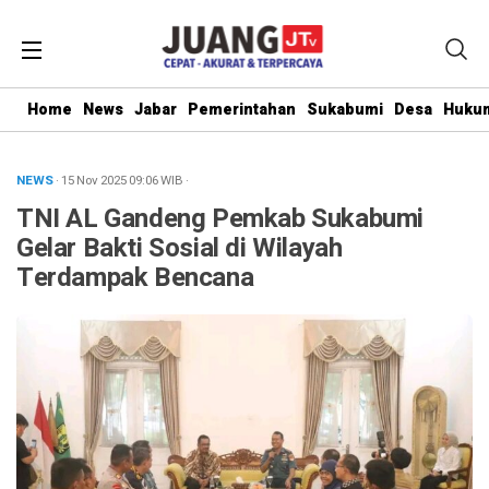
Home
News
Jabar
Pemerintahan
Sukabumi
Desa
Hukum
NEWS
· 15 Nov 2025
09:06
WIB
·
TNI AL Gandeng Pemkab Sukabumi
Gelar Bakti Sosial di Wilayah
Terdampak Bencana