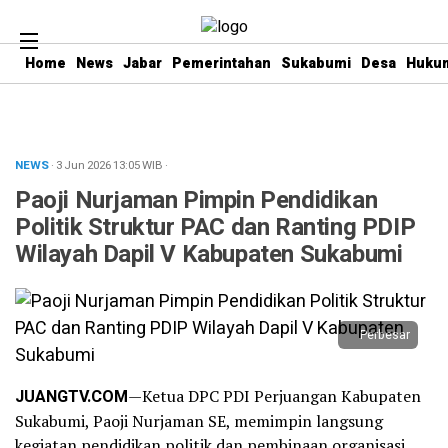
Home
News
Jabar
Pemerintahan
Sukabumi
Desa
Hukum
NEWS
· 3 Jun 2026
13:05
WIB
·
Paoji Nurjaman Pimpin Pendidikan
Politik Struktur PAC dan Ranting PDIP
Wilayah Dapil V Kabupaten Sukabumi
Perbesar
JUANGTV.COM
—Ketua DPC PDI Perjuangan Kabupaten
Sukabumi, Paoji Nurjaman SE, memimpin langsung
kegiatan pendidikan politik dan pembinaan organisasi