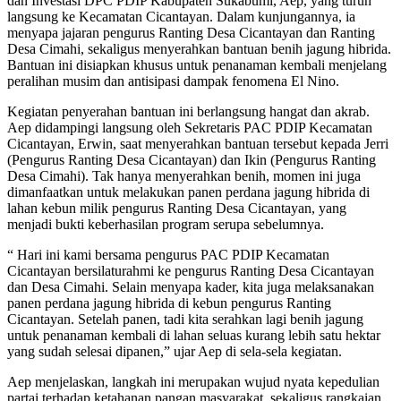
dan Investasi DPC PDIP Kabupaten Sukabumi, Aep, yang turun
langsung ke Kecamatan Cicantayan. Dalam kunjungannya, ia
menyapa jajaran pengurus Ranting Desa Cicantayan dan Ranting
Desa Cimahi, sekaligus menyerahkan bantuan benih jagung hibrida.
Bantuan ini disiapkan khusus untuk penanaman kembali menjelang
peralihan musim dan antisipasi dampak fenomena El Nino.
Kegiatan penyerahan bantuan ini berlangsung hangat dan akrab.
Aep didampingi langsung oleh Sekretaris PAC PDIP Kecamatan
Cicantayan, Erwin, saat menyerahkan bantuan tersebut kepada Jerri
(Pengurus Ranting Desa Cicantayan) dan Ikin (Pengurus Ranting
Desa Cimahi). Tak hanya menyerahkan benih, momen ini juga
dimanfaatkan untuk melakukan panen perdana jagung hibrida di
lahan kebun milik pengurus Ranting Desa Cicantayan, yang
menjadi bukti keberhasilan program serupa sebelumnya.
“ Hari ini kami bersama pengurus PAC PDIP Kecamatan
Cicantayan bersilaturahmi ke pengurus Ranting Desa Cicantayan
dan Desa Cimahi. Selain menyapa kader, kita juga melaksanakan
panen perdana jagung hibrida di kebun pengurus Ranting
Cicantayan. Setelah panen, tadi kita serahkan lagi benih jagung
untuk penanaman kembali di lahan seluas kurang lebih satu hektar
yang sudah selesai dipanen,” ujar Aep di sela-sela kegiatan.
Aep menjelaskan, langkah ini merupakan wujud nyata kepedulian
partai terhadap ketahanan pangan masyarakat, sekaligus rangkaian